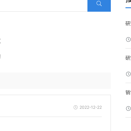
研
发
习
研
销
2022-12-22